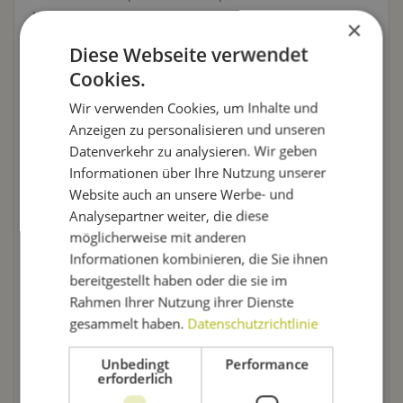
Hobbybrauern: Irgendwann stolperst Du über einen
×
Begriff, den Du nachschlagen musst, um ihn zu
Diese Webseite verwendet
verstehen. Und das richtige Lexikon dafür findest Du
Cookies.
genau hier.
Wir verwenden Cookies, um Inhalte und
In diesem Braulexikon erfährst Du, was der
Anzeigen zu personalisieren und unseren
Außenbereich
für den Biergenuss bedeutet, wie eine
Datenverkehr zu analysieren. Wir geben
Bierprobe
abläuft, welche
Gefäße
Dir als Bierliebhaber
Informationen über Ihre Nutzung unserer
begegnen und was eigentlich eine
Würze
ist. Von A bis
Website auch an unsere Werbe- und
Z ist hier alles Wissenswerte über Bier und Bierbrauen
Analysepartner weiter, die diese
zusammengetragen.
möglicherweise mit anderen
Informationen kombinieren, die Sie ihnen
Fällt Dir eine Wissenslücke in unserem Lexikon auf,
bereitgestellt haben oder die sie im
schreib uns einfach! Wir recherchieren gerne nach,
Rahmen Ihrer Nutzung ihrer Dienste
verbessern unser Lexikon und fügen neue Begriffe
gesammelt haben.
Datenschutzrichtlinie
hinzu. Da wir uns schon lange in der Welt des
Bierbrauens bewegen, ist uns vielleicht nicht immer
Unbedingt
Performance
klar, welche Begriffe mehr Erklärung brauchen. Hast Du
erforderlich
eine Anregung, dann immer heraus damit!