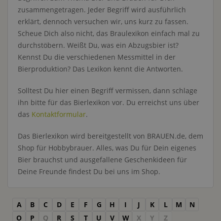
zusammengetragen. Jeder Begriff wird ausführlich
erklärt, dennoch versuchen wir, uns kurz zu fassen.
Scheue Dich also nicht, das Braulexikon einfach mal zu
durchstöbern. Weißt Du, was ein Abzugsbier ist?
Kennst Du die verschiedenen Messmittel in der
Bierproduktion? Das Lexikon kennt die Antworten.
Solltest Du hier einen Begriff vermissen, dann schlage
ihn bitte für das Bierlexikon vor. Du erreichst uns über
das
Kontaktformular
.
Das Bierlexikon wird bereitgestellt von BRAUEN.de, dem
Shop für Hobbybrauer. Alles, was Du für Dein eigenes
Bier brauchst und ausgefallene Geschenkideen für
Deine Freunde findest Du bei uns im Shop.
A
B
C
D
E
F
G
H
I
J
K
L
M
N
O
P
Q
R
S
T
U
V
W
X
Y
Z