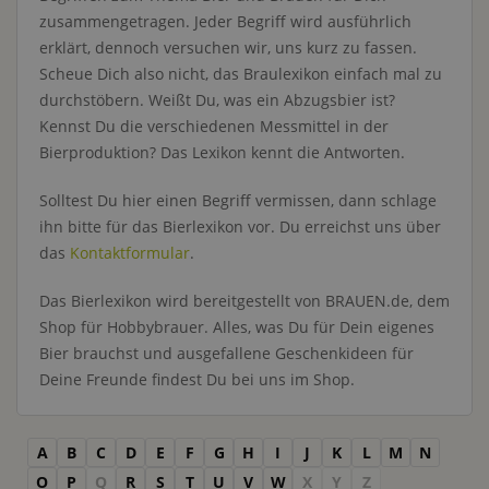
zusammengetragen. Jeder Begriff wird ausführlich
erklärt, dennoch versuchen wir, uns kurz zu fassen.
Scheue Dich also nicht, das Braulexikon einfach mal zu
durchstöbern. Weißt Du, was ein Abzugsbier ist?
Kennst Du die verschiedenen Messmittel in der
Bierproduktion? Das Lexikon kennt die Antworten.
Solltest Du hier einen Begriff vermissen, dann schlage
ihn bitte für das Bierlexikon vor. Du erreichst uns über
das
Kontaktformular
.
Das Bierlexikon wird bereitgestellt von BRAUEN.de, dem
Shop für Hobbybrauer. Alles, was Du für Dein eigenes
Bier brauchst und ausgefallene Geschenkideen für
Deine Freunde findest Du bei uns im Shop.
A
B
C
D
E
F
G
H
I
J
K
L
M
N
O
P
Q
R
S
T
U
V
W
X
Y
Z