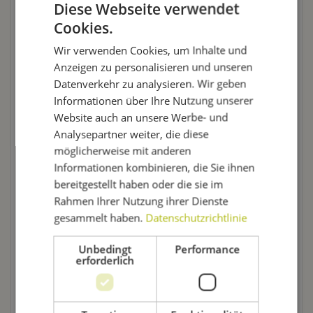
Diese Webseite verwendet
Cookies.
In diesem Braulexikon erfährst Du, was der
Außenbereich
für den Biergenuss bedeutet, wie eine
Wir verwenden Cookies, um Inhalte und
Bierprobe
abläuft, welche
Gefäße
Dir als Bierliebhaber
Anzeigen zu personalisieren und unseren
begegnen und was eigentlich eine
Würze
ist. Von A bis
Datenverkehr zu analysieren. Wir geben
Z ist hier alles Wissenswerte über Bier und Bierbrauen
Informationen über Ihre Nutzung unserer
zusammengetragen.
Website auch an unsere Werbe- und
Analysepartner weiter, die diese
Fällt Dir eine Wissenslücke in unserem Lexikon auf,
möglicherweise mit anderen
schreib uns einfach! Wir recherchieren gerne nach,
Informationen kombinieren, die Sie ihnen
verbessern unser Lexikon und fügen neue Begriffe
bereitgestellt haben oder die sie im
hinzu. Da wir uns schon lange in der Welt des
Rahmen Ihrer Nutzung ihrer Dienste
Bierbrauens bewegen, ist uns vielleicht nicht immer
gesammelt haben.
Datenschutzrichtlinie
klar, welche Begriffe mehr Erklärung brauchen. Hast Du
eine Anregung, dann immer heraus damit!
Unbedingt
Performance
erforderlich
Braulexikon: Infos über Bierproben,
Brauereiarten oder Rohstoffe