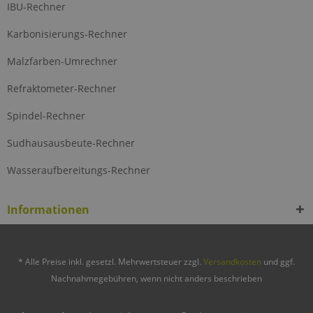
IBU-Rechner
Karbonisierungs-Rechner
Malzfarben-Umrechner
Refraktometer-Rechner
Spindel-Rechner
Sudhausausbeute-Rechner
Wasseraufbereitungs-Rechner
Informationen
* Alle Preise inkl. gesetzl. Mehrwertsteuer zzgl.
Versandkosten
und ggf.
Nachnahmegebühren, wenn nicht anders beschrieben