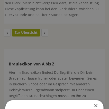
den Bierkühlern nicht vergessen darf, ist die Zapfleistung.
Diese Zapfleistung kann bei den Bierkühlern zwischen 30
Liter / Stunde und 65 Liter / Stunde betragen.
Zur Übersicht
Braulexikon von A bis Z
Hier im Braulexikon findest Du Begriffe, die Dir beim
Brauen zu Hause früher oder später begegnen. Sei es
in Büchern, Shops oder im Gespräch mit anderen
Hobbybrauern: Irgendwann stolperst Du über einen
Begriff, den Du nachschlagen musst, um ihn zu
verstehen. Und das richtige Lexikon dafür findest Du
×
genau hier.