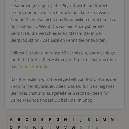
zusammengetragen. Jeder Begriff wird ausführlich
erklärt, dennoch versuchen wir, uns kurz zu fassen.
Scheue Dich also nicht, das Braulexikon einfach mal zu
durchstöbern. Weißt Du, was ein Abzugsbier ist?
Kennst Du die verschiedenen Messmittel in der
Bierproduktion? Das Lexikon kennt die Antworten.
Solltest Du hier einen Begriff vermissen, dann schlage
ihn bitte für das Bierlexikon vor. Du erreichst uns über
das
Kontaktformular
.
Das Bierlexikon wird bereitgestellt von BRAUEN.de, dem
Shop für Hobbybrauer. Alles, was Du für Dein eigenes
Bier brauchst und ausgefallene Geschenkideen für
Deine Freunde findest Du bei uns im Shop.
A
B
C
D
E
F
G
H
I
J
K
L
M
N
O
P
Q
R
S
T
U
V
W
X
Y
Z