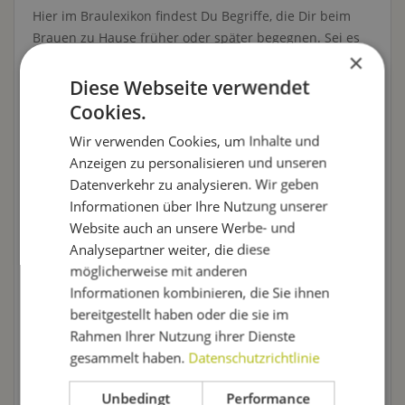
Hier im Braulexikon findest Du Begriffe, die Dir beim
Brauen zu Hause früher oder später begegnen. Sei es
×
in Büchern, Shops oder im Gespräch mit anderen
Hobbybrauern: Irgendwann stolperst Du über einen
Diese Webseite verwendet
Begriff, den Du nachschlagen musst, um ihn zu
Cookies.
verstehen. Und das richtige Lexikon dafür findest Du
Wir verwenden Cookies, um Inhalte und
genau hier.
Anzeigen zu personalisieren und unseren
Datenverkehr zu analysieren. Wir geben
In diesem Braulexikon erfährst Du, was der
Informationen über Ihre Nutzung unserer
Außenbereich
für den Biergenuss bedeutet, wie eine
Website auch an unsere Werbe- und
Bierprobe
abläuft, welche
Gefäße
Dir als Bierliebhaber
Analysepartner weiter, die diese
begegnen und was eigentlich eine
Würze
ist. Von A bis
möglicherweise mit anderen
Z ist hier alles Wissenswerte über Bier und Bierbrauen
Informationen kombinieren, die Sie ihnen
zusammengetragen.
bereitgestellt haben oder die sie im
Fällt Dir eine Wissenslücke in unserem Lexikon auf,
Rahmen Ihrer Nutzung ihrer Dienste
schreib uns einfach! Wir recherchieren gerne nach,
gesammelt haben.
Datenschutzrichtlinie
verbessern unser Lexikon und fügen neue Begriffe
Unbedingt
Performance
hinzu. Da wir uns schon lange in der Welt des