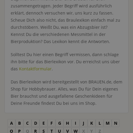
zusammengetragen. Jeder Begriff wird ausführlich
erklärt, dennoch versuchen wir, uns kurz zu fassen.
Scheue Dich also nicht, das Braulexikon einfach mal zu
durchstöbern. Weißt Du, was ein Abzugsbier ist?
Kennst Du die verschiedenen Messmittel in der
Bierproduktion? Das Lexikon kennt die Antworten.
Solltest Du hier einen Begriff vermissen, dann schlage
ihn bitte für das Bierlexikon vor. Du erreichst uns über
das
Kontaktformular
.
Das Bierlexikon wird bereitgestellt von BRAUEN.de, dem
Shop für Hobbybrauer. Alles, was Du für Dein eigenes
Bier brauchst und ausgefallene Geschenkideen für
Deine Freunde findest Du bei uns im Shop.
A
B
C
D
E
F
G
H
I
J
K
L
M
N
O
P
Q
R
S
T
U
V
W
X
Y
Z