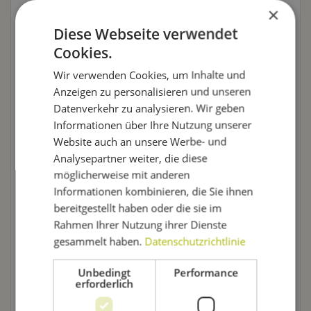
×
Begriff, den Du nachschlagen musst, um ihn zu
verstehen. Und das richtige Lexikon dafür findest Du
Diese Webseite verwendet
genau hier.
Cookies.
Wir verwenden Cookies, um Inhalte und
In diesem Braulexikon erfährst Du, was der
Anzeigen zu personalisieren und unseren
Außenbereich
für den Biergenuss bedeutet, wie eine
Datenverkehr zu analysieren. Wir geben
Bierprobe
abläuft, welche
Gefäße
Dir als Bierliebhaber
Informationen über Ihre Nutzung unserer
begegnen und was eigentlich eine
Würze
ist. Von A bis
Website auch an unsere Werbe- und
Z ist hier alles Wissenswerte über Bier und Bierbrauen
Analysepartner weiter, die diese
zusammengetragen.
möglicherweise mit anderen
Fällt Dir eine Wissenslücke in unserem Lexikon auf,
Informationen kombinieren, die Sie ihnen
schreib uns einfach! Wir recherchieren gerne nach,
bereitgestellt haben oder die sie im
verbessern unser Lexikon und fügen neue Begriffe
Rahmen Ihrer Nutzung ihrer Dienste
hinzu. Da wir uns schon lange in der Welt des
gesammelt haben.
Datenschutzrichtlinie
Bierbrauens bewegen, ist uns vielleicht nicht immer
Unbedingt
Performance
klar, welche Begriffe mehr Erklärung brauchen. Hast Du
erforderlich
eine Anregung, dann immer heraus damit!