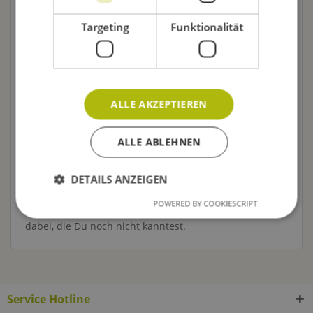
Braulexikon: Infos über Bierproben,
Targeting
Funktionalität
Brauereiarten oder Rohstoffe
Wusstest Du, dass ein Bier für gut befunden wurde,
wenn man mit dem ledernen Hosenboden an der
Sitzbank festklebte? Ist Dir bewusst, wie
Bierwerbung
ALLE AKZEPTIEREN
auf Dich wirkt? Weißt Du, wie man
Bierhonig
macht?
Hier im Braulexikon findest Du solche und andere
ALLE ABLEHNEN
nützliche und wissenswerte Informationen. Das
Braulexikon erklärt nicht nur die Begriffe des Brauens
und des Bieres, sondern liefert auch unterhaltsame
DETAILS ANZEIGEN
Anekdoten. Lies Dich doch mal etwas durch das
POWERED BY COOKIESCRIPT
Braulexikon! Bestimmt ist die ein oder andere Sache
dabei, die Du noch nicht kanntest.
Service Hotline