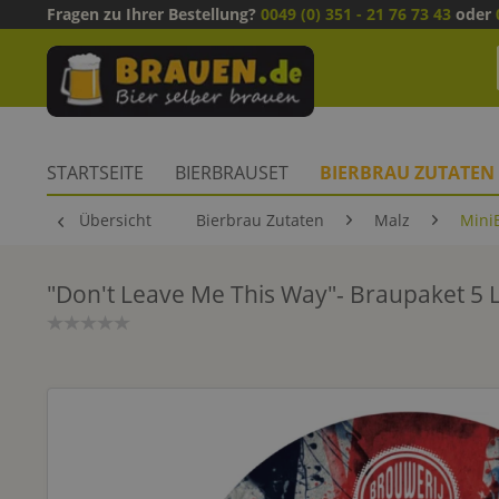
Fragen zu Ihrer Bestellung?
0049 (0) 351 - 21 76 73 43
oder
STARTSEITE
BIERBRAUSET
BIERBRAU ZUTATEN
Übersicht
Bierbrau Zutaten
Malz
Mini
"Don't Leave Me This Way"- Braupaket 5 L