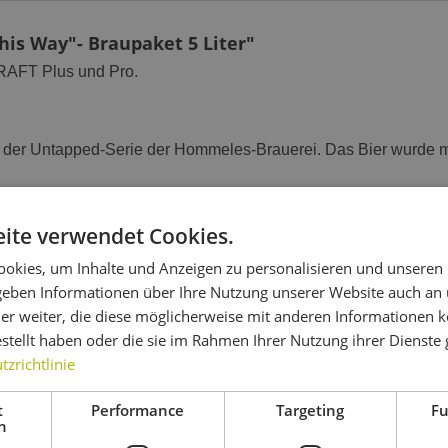
is Way"- Braupaket 5 Liter"
RAFT Plus und Pro.
der Untapped-Serie der Hommeles-Brauerei. Das Bier wurde mi
ite verwendet Cookies.
 This Way"- Braupaket 5 Liter"
okies, um Inhalte und Anzeigen zu personalisieren und unseren
 geben Informationen über Ihre Nutzung unserer Website auch an
er weiter, die diese möglicherweise mit anderen Informationen k
estellt haben oder die sie im Rahmen Ihrer Nutzung ihrer Dienst
zrichtlinie
 auch
Kunden haben sich ebenfalls angesehen
t
Performance
Targeting
Fu
h