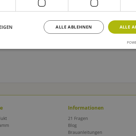
EIGEN
ALLE ABLEHNEN
ALLE A
POWE
ce
Informationen
dukt
21 Fragen
ramm
Blog
Brauanleitungen