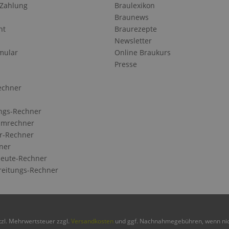
 Zahlung
Braulexikon
Braunews
ht
Braurezepte
Newsletter
mular
Online Braukurs
Presse
echner
ngs-Rechner
Umrechner
r-Rechner
ner
eute-Rechner
reitungs-Rechner
etzl. Mehrwertsteuer zzgl.
Versandkosten
und ggf. Nachnahmegebühren, wenn nic