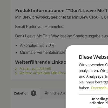
Produktinformationen ""Don't Leave Me Th
MiniBrew brewpack, geeignet für MiniBrew CRAFT, C
Brexit Porter von Hommeles
Don't Leave Me This Way ist eine Sonderausgabe aus 
Alkoholgehalt: 7,0%
Minimale Fermentationszeit: 21 Tage
Diese Webse
Weiterführende Links zu ""Don't Leave Me
Wir verwenden Co
Fragen zum Artikel?
analysieren. Wir
Weitere Artikel von MiniBrew
und Analysepartn
Sie ihnen bereitg
haben.
Datenschut
Zubehör
1
Ähnliche Artikel
Kunden kauften
Unbeding
erforderlic