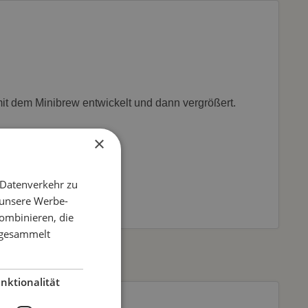
t dem Minibrew entwickelt und dann vergrößert.
×
 Datenverkehr zu
 unsere Werbe-
ombinieren, die
e gesammelt
nktionalität