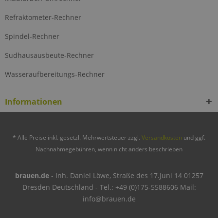
Refraktometer-Rechner
Spindel-Rechner
Sudhausausbeute-Rechner
Wasseraufbereitungs-Rechner
Informationen
* Alle Preise inkl. gesetzl. Mehrwertsteuer zzgl.
Versandkosten
und ggf.
Nachnahmegebühren, wenn nicht anders beschrieben
brauen.de
- Inh. Daniel Löwe, Straße des 17.Juni 14 01257
Dresden Deutschland - Tel.: +49 (0)175-5588606 Mail:
info@brauen.de