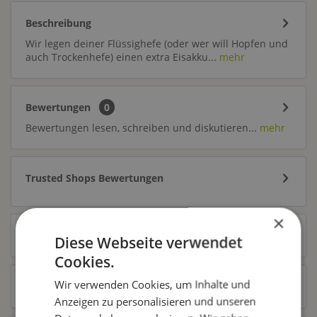
Beschreibung
Wir legen deiner Flüssighefe (oder wer will Hopfen und
auch Trockenhefe) einen extra Eisakku...
mehr
Bewertungen
0
Bewertungen lesen, schreiben und diskutieren...
mehr
Trusted Shops Bewertungen
×
Ähnliche Artikel
Diese Webseite verwendet
Cookies.
Wir verwenden Cookies, um Inhalte und
Kunden kauften auch
Anzeigen zu personalisieren und unseren