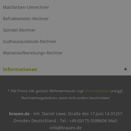
Malzfarben-Umrechner
Refraktometer-Rechner
Spindel-Rechner
Sudhausausbeute-Rechner
Wasseraufbereitungs-Rechner
Informationen
* Alle Preise inkl. gesetzl. Mehrwertsteuer zzgl.
Versandkosten
und ggf.
Nachnahmegebühren, wenn nicht anders beschrieben
brauen.de
- Inh. Daniel Löwe, Straße des 17.Juni 14 01257
Dresden Deutschland - Tel.: +49 (0)175-5588606 Mail:
info@brauen.de