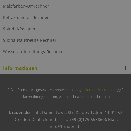
Malzfarben-Umrechner
Refraktometer-Rechner
Spindel-Rechner
Sudhausausbeute-Rechner
Wasseraufbereitungs-Rechner
Informationen
* Alle Preise inkl. gesetzl. Mehrwertsteuer zzgl.
Versandkosten
und ggf.
Nachnahmegebühren, wenn nicht anders beschrieben
brauen.de
- Inh. Daniel Löwe, Straße des 17.Juni 14 01257
Dresden Deutschland - Tel.: +49 (0)175-5588606 Mail:
info@brauen.de