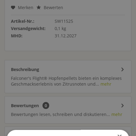
Merken
Bewerten
Artikel-Nr.:
SW11525
Versandgewicht:
0,1 kg
MHD:
31.12.2027
Beschreibung
Falconer's Flight® Hopfenpellets bieten ein komplexes
Geschmackserlebnis von Zitrusnoten und...
mehr
Bewertungen
0
Bewertungen lesen, schreiben und diskutieren...
mehr
Trusted Shops Bewertungen