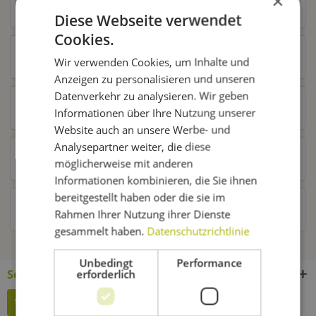
×
Diese Webseite verwendet
Cookies.
Zubehör
6
Wir verwenden Cookies, um Inhalte und
Anzeigen zu personalisieren und unseren
Datenverkehr zu analysieren. Wir geben
Ähnliche Artikel
Informationen über Ihre Nutzung unserer
Website auch an unsere Werbe- und
Analysepartner weiter, die diese
Kunden kauften auch
möglicherweise mit anderen
Informationen kombinieren, die Sie ihnen
bereitgestellt haben oder die sie im
Kunden haben sich ebenfalls angesehen
Rahmen Ihrer Nutzung ihrer Dienste
gesammelt haben.
Datenschutzrichtlinie
Unbedingt
Performance
Service Hotline
erforderlich
Widerruf erklären