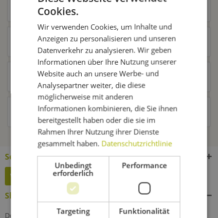
Zubehör
8
Cookies.
Wir verwenden Cookies, um Inhalte und
Anzeigen zu personalisieren und unseren
Ähnliche Artikel
Datenverkehr zu analysieren. Wir geben
Informationen über Ihre Nutzung unserer
Website auch an unsere Werbe- und
Kunden kauften auch
Analysepartner weiter, die diese
möglicherweise mit anderen
Informationen kombinieren, die Sie ihnen
Kunden haben sich ebenfalls angesehen
bereitgestellt haben oder die sie im
Rahmen Ihrer Nutzung ihrer Dienste
gesammelt haben.
Datenschutzrichtlinie
Service Hotline
Unbedingt
Performance
erforderlich
Widerruf erklären
Shop Service
Targeting
Funktionalität
Defektes Produkt