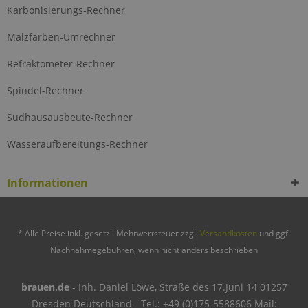
Karbonisierungs-Rechner
Malzfarben-Umrechner
Refraktometer-Rechner
Spindel-Rechner
Sudhausausbeute-Rechner
Wasseraufbereitungs-Rechner
Informationen
* Alle Preise inkl. gesetzl. Mehrwertsteuer zzgl.
Versandkosten
und ggf.
Nachnahmegebühren, wenn nicht anders beschrieben
brauen.de
- Inh. Daniel Löwe, Straße des 17.Juni 14 01257
Dresden Deutschland - Tel.: +49 (0)175-5588606 Mail: