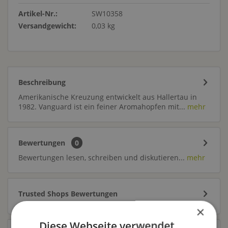
Artikel-Nr.:
SW10358
Versandgewicht:
0,03 kg
Beschreibung
Amerikanische Kreuzung entwickelt aus Hallertau in
1982. Vanguard ist ein feiner Aromahopfen mit...
mehr
Bewertungen
0
Bewertungen lesen, schreiben und diskutieren...
mehr
Trusted Shops Bewertungen
×
Diese Webseite verwendet