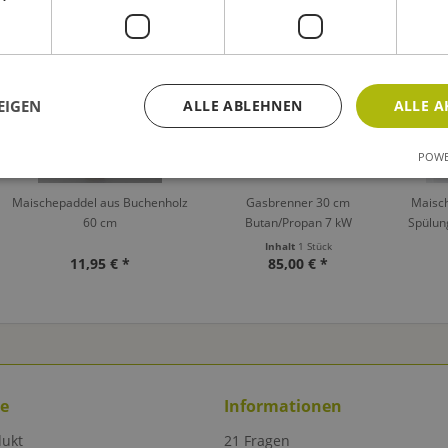
TIPP!
EIGEN
ALLE ABLEHNEN
ALLE A
POWE
Maischepaddel aus Buchenholz
Gasbrenner 30 cm
Maisch
60 cm
Butan/Propan 7 kW
Spülun
Hop
Inhalt
1 Stück
11,95 € *
85,00 € *
ce
Informationen
dukt
21 Fragen