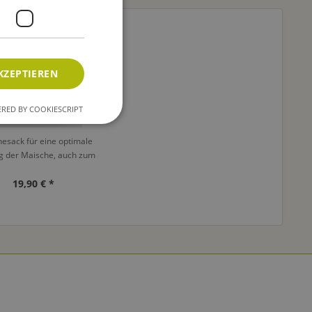
KZEPTIEREN
RED BY COOKIESCRIPT
esack für eine optimale
g der Maische, auch zum
fen kochen geeignet
19,90 € *