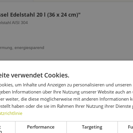
 Edelstahl 20 l (36 x 24 cm)"
lstahl AISI 304
ärmung, energiesparend
ite verwendet Cookies.
okies, um Inhalte und Anzeigen zu personalisieren und unseren
sel Edelstahl 20 l (36 x 24 cm)"
 geben Informationen über Ihre Nutzung unserer Website auch an
er weiter, die diese möglicherweise mit anderen Informationen k
estellt haben oder die sie im Rahmen Ihrer Nutzung ihrer Dienst
zrichtlinie
t
Performance
Targeting
Fu
 auch
Kunden haben sich ebenfalls angesehen
h