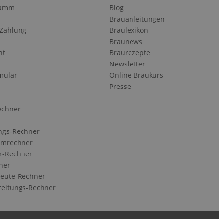
ramm
Blog
Brauanleitungen
 Zahlung
Braulexikon
Braunews
ht
Braurezepte
Newsletter
mular
Online Braukurs
Presse
echner
ngs-Rechner
Umrechner
r-Rechner
ner
eute-Rechner
reitungs-Rechner