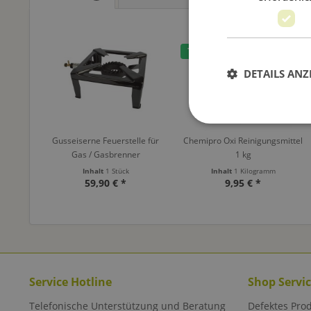
TIPP!
DETAILS ANZ
Gusseiserne Feuerstelle für
Chemipro Oxi Reinigungsmittel
Gas / Gasbrenner
1 kg
Inhalt
1 Stück
Inhalt
1 Kilogramm
59,90 € *
9,95 € *
Service Hotline
Shop Servi
Telefonische Unterstützung und Beratung
Defektes Pro