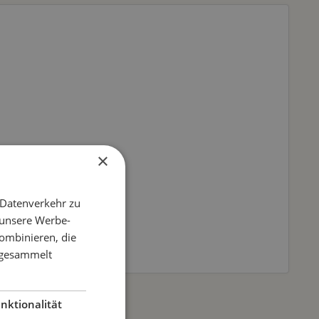
×
 Datenverkehr zu
 unsere Werbe-
ombinieren, die
e gesammelt
nktionalität