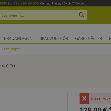
0049 (0) 175 - 55 88 606
Montag - Freitag 9:00 bis 17:00 Uhr
BRAUANLAGEN
BRAUZUBEHÖR
GÄRBEHÄLTER
 & Brautöpfe
 24 cm)
Dieser Artik
129,00 € 