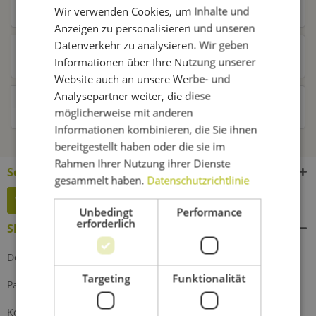
Ähnliche Artikel
Wir verwenden Cookies, um Inhalte und
Anzeigen zu personalisieren und unseren
Datenverkehr zu analysieren. Wir geben
Kunden kauften auch
Informationen über Ihre Nutzung unserer
Website auch an unsere Werbe- und
Analysepartner weiter, die diese
Kunden haben sich ebenfalls angesehen
möglicherweise mit anderen
Informationen kombinieren, die Sie ihnen
bereitgestellt haben oder die sie im
Rahmen Ihrer Nutzung ihrer Dienste
Service Hotline
gesammelt haben.
Datenschutzrichtlinie
Widerruf erklären
Unbedingt
Performance
erforderlich
Shop Service
Defektes Produkt
Targeting
Funktionalität
Partnerprogramm
Kontakt