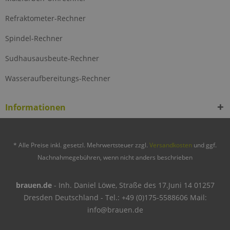
Refraktometer-Rechner
Spindel-Rechner
Sudhausausbeute-Rechner
Wasseraufbereitungs-Rechner
Informationen
* Alle Preise inkl. gesetzl. Mehrwertsteuer zzgl.
Versandkosten
und ggf.
Nachnahmegebühren, wenn nicht anders beschrieben
brauen.de
- Inh. Daniel Löwe, Straße des 17.Juni 14 01257
Dresden Deutschland - Tel.: +49 (0)175-5588606 Mail:
info@brauen.de