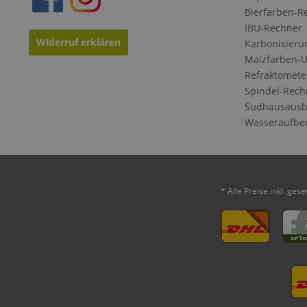
Bierfarben-R
IBU-Rechner
Widerruf erklären
Karbonisieru
Malzfarben-
Refraktomete
Spindel-Rech
Sudhausausb
Wasseraufbe
* Alle Preise inkl. ges