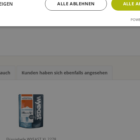
EIGEN
ALLE ABLEHNEN
ALLE A
POWE
 auch
Kunden haben sich ebenfalls angesehen
Flüssighefe WYEAST XL 2278