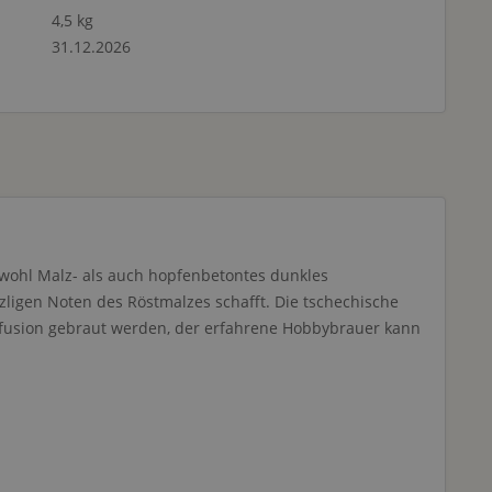
4,5 kg
31.12.2026
Sowohl Malz- als auch hopfenbetontes dunkles
ligen Noten des Röstmalzes schafft. Die tschechische
r Infusion gebraut werden, der erfahrene Hobbybrauer kann