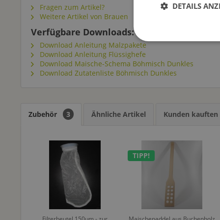
DETAILS ANZ
Fragen zum Artikel?
Weitere Artikel von Brauen
Verfügbare Downloads:
Download Anleitung Malzpakete
Download Anleitung Flüssighefe
Download Maische-Schema Böhmisch Dunkles
Download Zutatenliste Böhmisch Dunkles
Zubehör
3
Ähnliche Artikel
Kunden kauften
TIPP!
Filterbeutel 150µm - zur
Maischepaddel aus Buchenholz