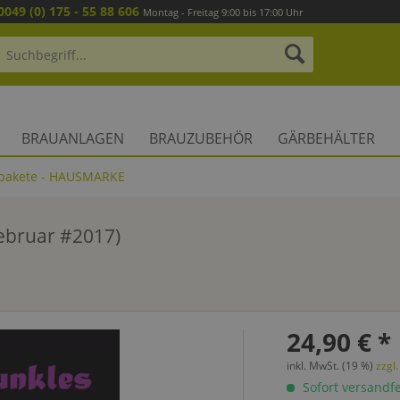
0049 (0) 175 - 55 88 606
Montag - Freitag 9:00 bis 17:00 Uhr
BRAUANLAGEN
BRAUZUBEHÖR
GÄRBEHÄLTER
pakete - HAUSMARKE
ebruar #2017)
24,90 € *
inkl. MwSt. (19 %)
zzgl
Sofort versandfer