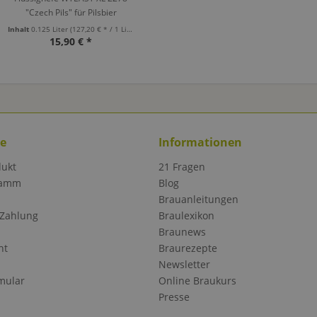
"Czech Pils" für Pilsbier
Inhalt
0.125 Liter
(127,20 € * / 1 Liter)
15,90 € *
ce
Informationen
dukt
21 Fragen
ramm
Blog
Brauanleitungen
 Zahlung
Braulexikon
Braunews
ht
Braurezepte
Newsletter
mular
Online Braukurs
Presse