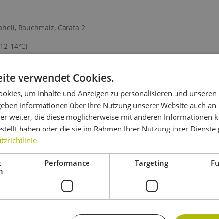
hell, Rauchmalz, Carafa 2
 12-14°C)
ssighefe "Czech Pils" verwendet werden.Lieferzeit abhängig von Ver
ite verwendet Cookies.
okies, um Inhalte und Anzeigen zu personalisieren und unseren
 geben Informationen über Ihre Nutzung unserer Website auch an
ndes Zubehör notwendig sein :
er weiter, die diese möglicherweise mit anderen Informationen k
rater Braukessel zur Erhitzung des Nachguss, 1 x Läutergefäß (o
estellt haben oder die sie im Rahmen Ihrer Nutzung ihrer Dienst
zrichtlinie
hlagen der Bierwürze nach dem Hopfenkochen, Gärbehältnisse, Wür
t
Performance
Targeting
Fu
dlich Flaschen für die Abfüllung (evtl. Kronenkorken und Verkork
h
g
misch-Dunkles" (Rezept Februar #2017)"