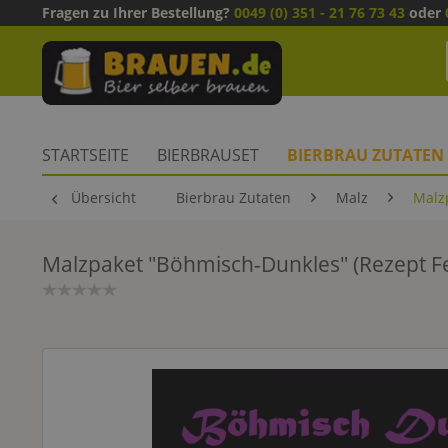
Fragen zu Ihrer Bestellung?
0049 (0) 351 - 21 76 73 43
oder
STARTSEITE
BIERBRAUSET
BIERBRAU ZUTATEN
Übersicht
Bierbrau Zutaten
Malz
Malz
Malzpaket "Böhmisch-Dunkles" (Rezept F